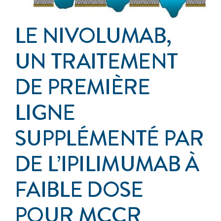
Événements
LE NIVOLUMAB,
S’impliquer
UN TRAITEMENT
DE PREMIÈRE
Cancer de l’anus
LIGNE
À propos
SUPPLÉMENTÉ PAR
DE L’IPILIMUMAB À
FAIBLE DOSE
POUR MCCR