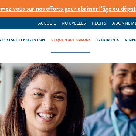
rmez‑vous sur nos efforts pour abaisser l’âge du dépist
ACCUEIL
NOUVELLES
RÉCITS
ABONNEME
DÉPISTAGE ET PRÉVENTION
CE QUE NOUS FAISONS
ÉVÉNEMENTS
S’IMP