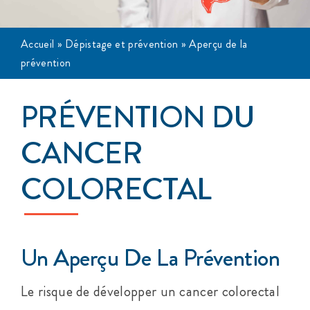
Événements
Accueil
»
Dépistage et prévention
»
Aperçu de la
prévention
S’impliquer
PRÉVENTION DU
Cancer de l’anus
CANCER
À propos
COLORECTAL
Un Aperçu De La Prévention
Le risque de développer un cancer colorectal