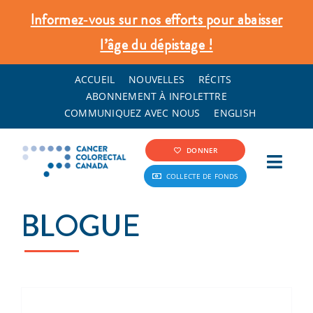
Skip
Informez‑vous sur nos efforts pour abaisser
to
l’âge du dépistage !
content
ACCUEIL
NOUVELLES
RÉCITS
ABONNEMENT À INFOLETTRE
COMMUNIQUEZ AVEC NOUS
ENGLISH
DONNER
Toggl
COLLECTE DE FONDS
Navig
Info Cancer Colorectal
BLOGUE
Dépistage et prévention
Ce que nous faisons