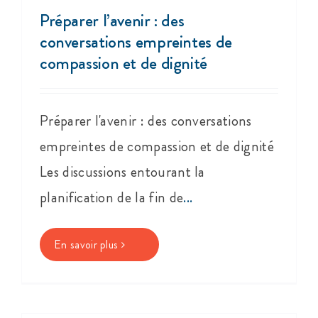
Préparer l’avenir : des
Événements
conversations empreintes de
compassion et de dignité
S’impliquer
Préparer l'avenir : des conversations
Cancer de l’anus
empreintes de compassion et de dignité
À propos
Les discussions entourant la
planification de la fin de
...
En savoir plus