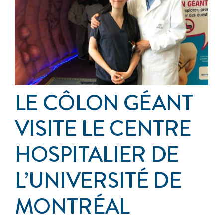
Événements
S’impliquer
Cancer de l’anus
LE CÔLON GÉANT
À propos
VISITE LE CENTRE
HOSPITALIER DE
L’UNIVERSITÉ DE
MONTRÉAL