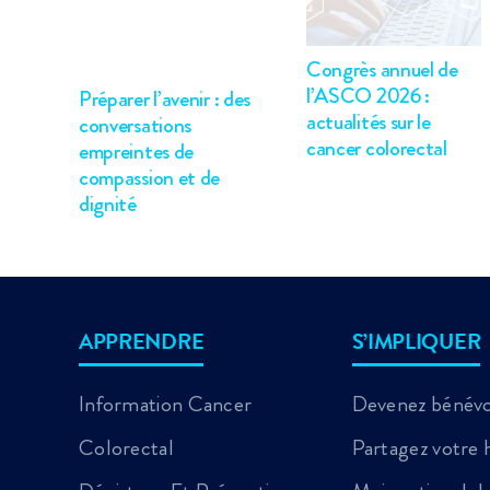
Congrès annuel de
l’ASCO 2026 :
Préparer l’avenir : des
actualités sur le
conversations
cancer colorectal
empreintes de
compassion et de
dignité
APPRENDRE
S’IMPLIQUER
Information Cancer
Devenez bénév
Colorectal
Partagez votre h