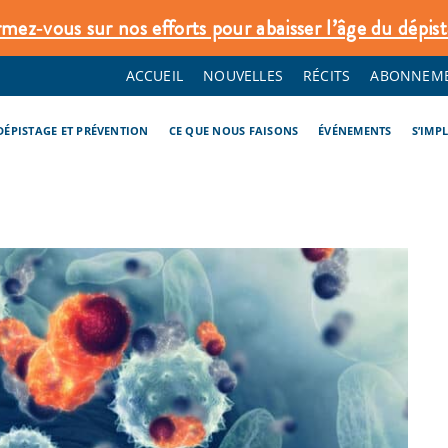
rmez‑vous sur nos efforts pour abaisser l’âge du dépist
ACCUEIL
NOUVELLES
RÉCITS
ABONNEME
DÉPISTAGE ET PRÉVENTION
CE QUE NOUS FAISONS
ÉVÉNEMENTS
S’IMP