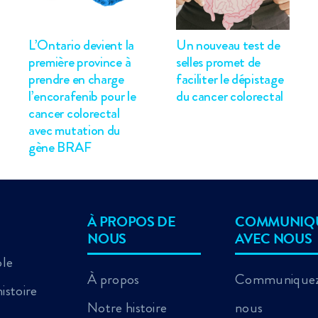
L’Ontario devient la
Un nouveau test de
première province à
selles promet de
prendre en charge
faciliter le dépistage
l’encorafenib pour le
du cancer colorectal
cancer colorectal
avec mutation du
gène BRAF
À PROPOS DE
COMMUNIQ
NOUS
AVEC NOUS
ole
À propos
Communiquez
istoire
Notre histoire
nous