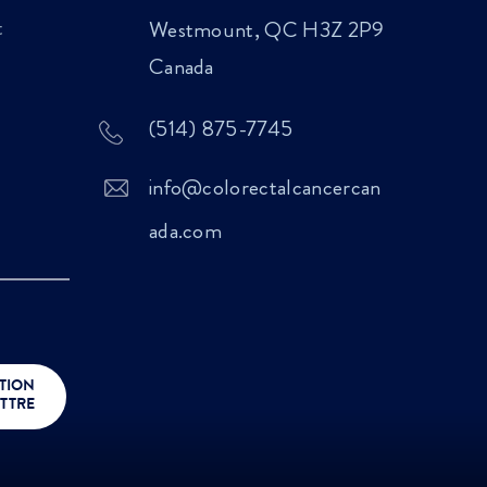
t
Westmount, QC H3Z 2P9
Canada
(514) 875-7745
info@colorectalcancercan
ada.com
TION
TTRE