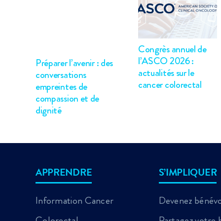
Congrès annuel de
l’ASCO 2026 :
Préparer l’avenir : des
actualités sur le
conversations
cancer colorectal
empreintes de
compassion et de
dignité
APPRENDRE
S’IMPLIQUER
Information Cancer
Devenez bénév
Colorectal
Partagez votre h