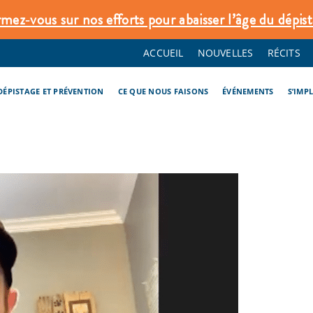
rmez‑vous sur nos efforts pour abaisser l’âge du dépist
ACCUEIL
NOUVELLES
RÉCITS
DÉPISTAGE ET PRÉVENTION
CE QUE NOUS FAISONS
ÉVÉNEMENTS
S’IMP