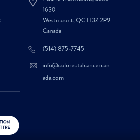
1630
t
Westmount, QC H3Z 2P9
Canada
(514) 875-7745
info@colorectalcancercan
ada.com
TION
TTRE