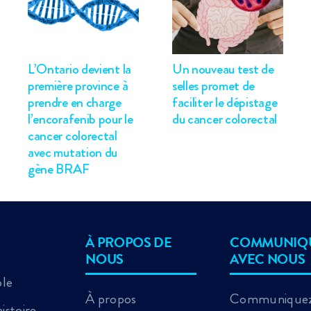
L’Ontario devient la
Un nouveau test de
première province à
selles promet de
prendre en charge
faciliter le dépistage
l’encorafenib pour le
du cancer colorectal
cancer colorectal
avec mutation du
gène BRAF
À PROPOS DE
COMMUNIQ
NOUS
AVEC NOUS
ole
À propos
Communiquez
istoire