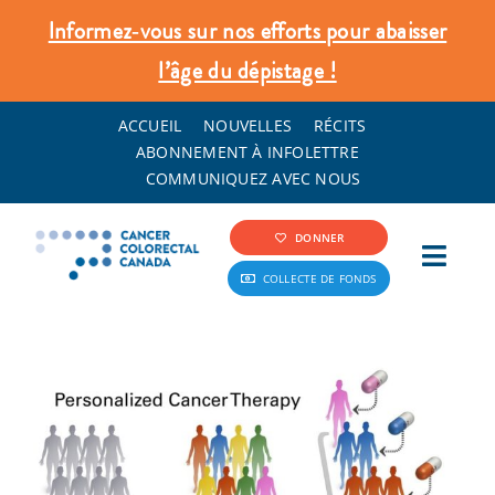
Skip
Informez‑vous sur nos efforts pour abaisser
to
l’âge du dépistage !
content
ACCUEIL
NOUVELLES
RÉCITS
ABONNEMENT À INFOLETTRE
COMMUNIQUEZ AVEC NOUS
DONNER
Toggl
COLLECTE DE FONDS
Navig
Info Cancer Colorectal
Dépistage et prévention
Ce que nous faisons