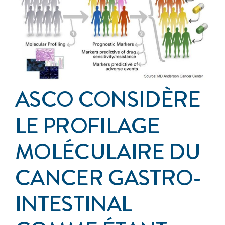
Événements
S’impliquer
Cancer de l’anus
ASCO CONSIDÈRE
LE PROFILAGE
À propos
MOLÉCULAIRE DU
CANCER GASTRO-
INTESTINAL