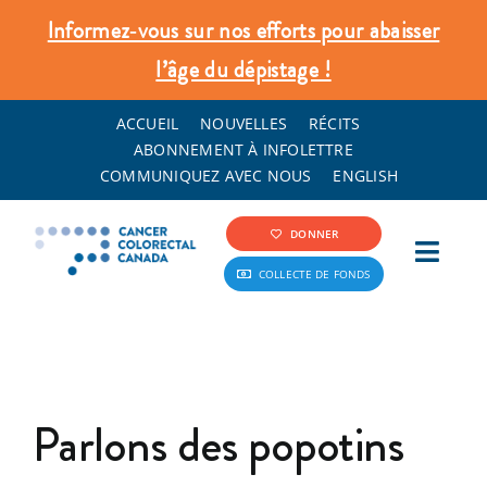
Skip
Informez‑vous sur nos efforts pour abaisser
to
l’âge du dépistage !
content
ACCUEIL
NOUVELLES
RÉCITS
ABONNEMENT À INFOLETTRE
COMMUNIQUEZ AVEC NOUS
ENGLISH
DONNER
Toggl
COLLECTE DE FONDS
Navig
Info Cancer Colorectal
Dépistage et prévention
Parlons des popotins
Ce que nous faisons