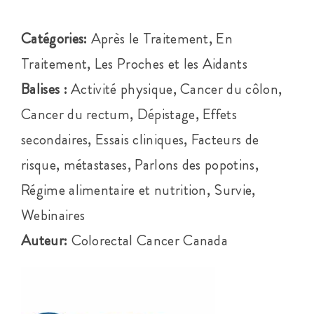
Événements
Catégories:
Après le Traitement, En
Traitement, Les Proches et les Aidants
S’impliquer
Balises :
Activité physique, Cancer du côlon,
Cancer du rectum, Dépistage, Effets
Cancer de l’anus
secondaires, Essais cliniques, Facteurs de
risque, métastases, Parlons des popotins,
À propos
Régime alimentaire et nutrition, Survie,
Webinaires
Auteur:
Colorectal Cancer Canada