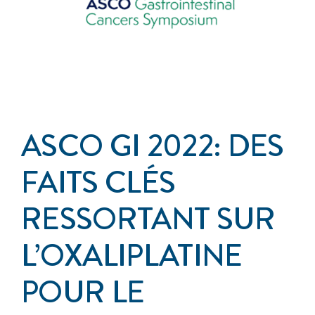
Événements
S’impliquer
Cancer de l’anus
ASCO GI 2022: DES
À propos
FAITS CLÉS
RESSORTANT SUR
L’OXALIPLATINE
POUR LE