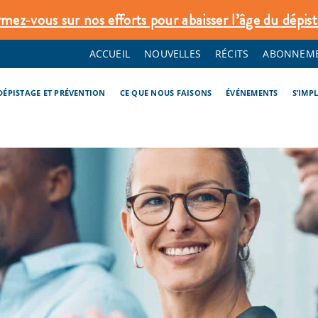
rmez‑vous sur nos efforts pour abaisser l’âge du dépist
ACCUEIL
NOUVELLES
RÉCITS
ABONNEME
DÉPISTAGE ET PRÉVENTION
CE QUE NOUS FAISONS
ÉVÉNEMENTS
S’IMP