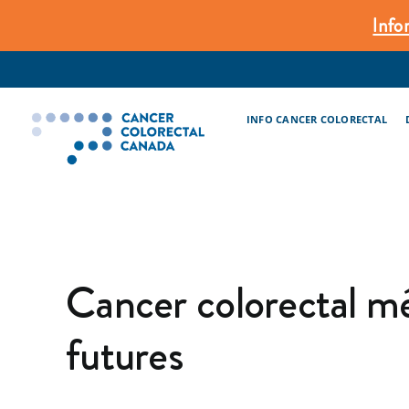
Skip
Info
to
content
INFO CANCER COLORECTAL
Cancer colorectal mét
futures