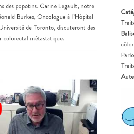
ns des popotins, Carine Legault, notre
Caté
. Ronald Burkes, Oncologue à l’Hôpital
Trai
Université de Toronto, discuteront des
Balis
r colorectal métastatique.
côlon
Parlo
Trai
Aute