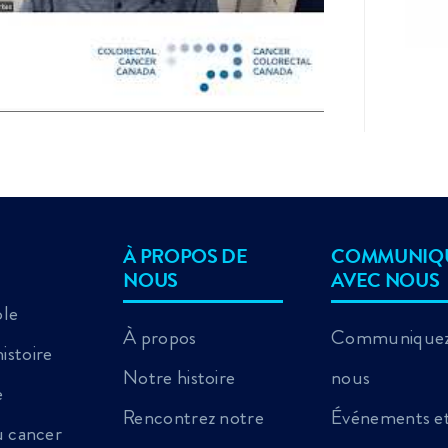
À PROPOS DE
COMMUNIQ
NOUS
AVEC NOUS
ole
À propos
Communiquez
istoire
Notre histoire
nous
e
Rencontrez notre
Événements e
au cancer