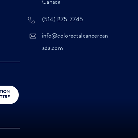
Canada
(514) 875-7745
info@colorectalcancercan
ada.com
TION
TTRE