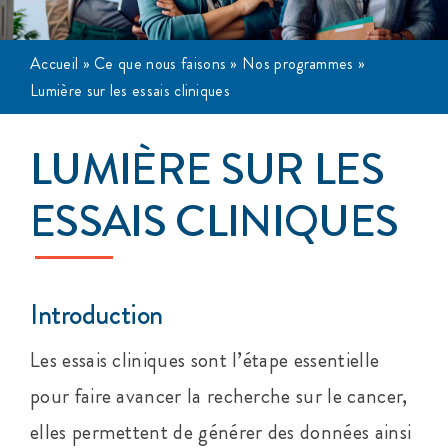
Événements
Accueil
»
Ce que nous faisons
»
Nos programmes
»
Lumière sur les essais cliniques
S’impliquer
LUMIÈRE SUR LES
Cancer de l’anus
ESSAIS CLINIQUES
À propos
Introduction
Les essais cliniques sont l’étape essentielle
pour faire avancer la recherche sur le cancer,
elles permettent de générer des données ainsi