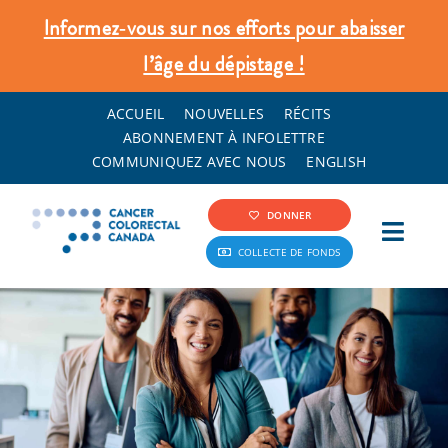
Skip
Informez‑vous sur nos efforts pour abaisser
to
l’âge du dépistage !
content
ACCUEIL
NOUVELLES
RÉCITS
ABONNEMENT À INFOLETTRE
COMMUNIQUEZ AVEC NOUS
ENGLISH
DONNER
Toggl
COLLECTE DE FONDS
Navig
Info Cancer Colorectal
Dépistage et prévention
Ce que nous faisons